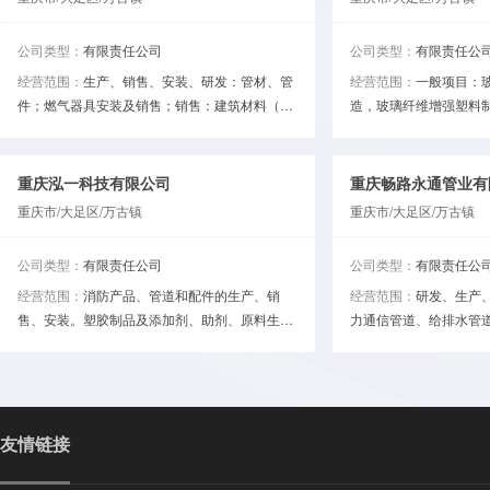
公司类型：
有限责任公司
公司类型：
有限责任公
经营范围：
生产、销售、安装、研发：管材、管
经营范围：
一般项目：
件；燃气器具安装及销售；销售：建筑材料（不
造，玻璃纤维增强塑料
含危险化学品）、装饰材料（不含危险化学
造，塑料加工专用设备
品）、五金交电、日用百货、灯具、电子商品
料加工专用设备销售，
（不含电子出版物）；计算机软硬件开发及销
销售，五金产品制造，
重庆泓一科技有限公司
重庆畅路永通管业有
售；企业营销策划；企业形象设计；商品信息咨
销售，工程塑料及合成
重庆市/大足区/万古镇
重庆市/大足区/万古镇
询。（须经审批的经营项目，取得审批后方可从
复合材料制造，建筑材
事经营）***
型建筑材料制造（不含
公司类型：
有限责任公司
公司类型：
有限责任公
经批准的项目外，凭营
经营范围：
消防产品、管道和配件的生产、销
经营范围：
研发、生产
活动）
售、安装。塑胶制品及添加剂、助剂、原料生产
力通信管道、给排水管
及贸易。（以上经营范围，法律、法规禁止经营
制品、管件、建筑材料
的不得经营；法律、法规规定应经审批而未获审
法规禁止经营的不得经
批前不得经营 ）***
应经审批而未获审批前不
友情链接