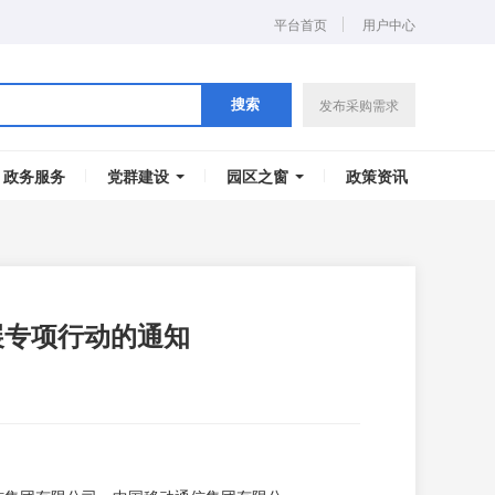
平台首页
用户中心
发布采购需求
搜索
政务服务
党群建设
园区之窗
政策资讯
展专项行动的通知