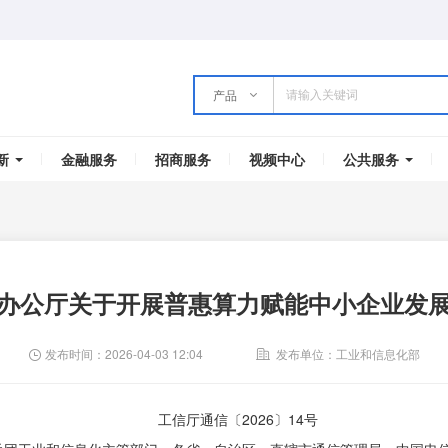
产品
新
金融服务
招商服务
视频中心
公共服务
办公厅关于开展普惠算力赋能中小企业发
发布时间：2026-04-03 12:04
发布单位：工业和信息化部
工信厅通信〔2026〕14号