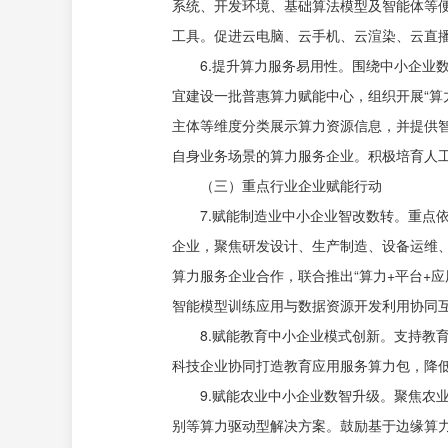
系统、开发环境、基础算法模型及智能体等便
工具。促进云电脑、云手机、云渲染、云直播
6.提升算力服务易用性。围绕中小企业
宜建设一批普惠算力赋能中心，组织开展“算
主体等维度分类展示算力资源信息，并提供
自身业务场景的算力服务企业。积极培育人
（三）重点行业企业赋能行动
7.赋能制造业中小企业智改数转。重点
企业，聚焦研发设计、生产制造、设备运维
算力服务企业合作，联合推出“算力+平台+
智能模型训练应用与数据资源开发利用协同
8.赋能教育中小企业模式创新。支持教
科技企业协同打造教育应用服务算力包，降
9.赋能农业中小企业数智升级。聚焦农
别等算力驱动型解决方案。鼓励基于边缘算