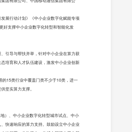
信集团有限公司、中国移动通信集团有限公
量发展行动计划》《中小企业数字化赋能专项
，更好支撑中小企业数字化转型和智能化发
重、引导与帮扶并举，针对中小企业在算力获
生态培育和人才队伍建设，激发中小企业创新
的15类行业中覆盖门类不少于10类，进一
提供坚实算力支撑。
基地）、中小企业数字化转型城市试点、中小
入、快速响应的算力支持。鼓励设立中小企业