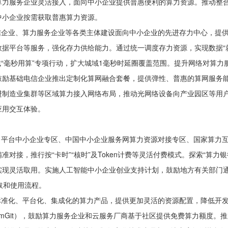
算力服务企业灵活接入，面向中小企业提供普惠便利的算力资源。推动整
中小企业按需获取普惠算力资源。
信企业、算力服务企业等各类主体建设面向中小企业的先进存力中心，提
据平台等服务，强化存力供给能力。通过统一调度存力资源，实现数据“
域“毫秒用算”专项行动，扩大城域1毫秒时延圈覆盖范围。提升网络对算力
鼓励基础电信企业推出定制化算网融合套餐，提供弹性、普惠的算网服务
进制造业集群等区域算力接入网络布局，推动光网络设备向产业园区等用
应用交互体验。
力平台中小企业专区、中国中小企业服务网算力资源对接专区、国家算力
对接，推行按“卡时”“核时”及Token计费等灵活付费模式。探索“算力银
实现灵活取用。实施人工智能中小企业创业支持计划，鼓励地方有关部门
获取和使用流程。
标准化、平台化、集成化的算力产品，提供更加灵活的资源配置，降低开
omGit），鼓励算力服务企业和云服务厂商基于社区提供免费算力额度。